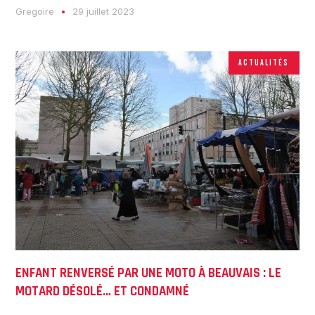
Gregoire
29 juillet 2023
ACTUALITÉS
ENFANT RENVERSÉ PAR UNE MOTO À BEAUVAIS : LE
MOTARD DÉSOLÉ… ET CONDAMNÉ