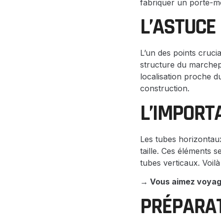
fabriquer un porte-m
L’ASTUCE
L’un des points cruci
structure du marchepi
localisation proche d
construction.
L’IMPORT
Les tubes horizontaux
taille. Ces éléments s
tubes verticaux. Voil
→ Vous aimez voyage
PRÉPARAT