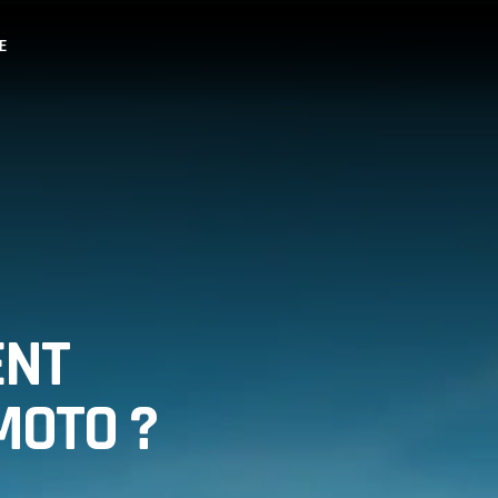
E
ENT
MOTO ?