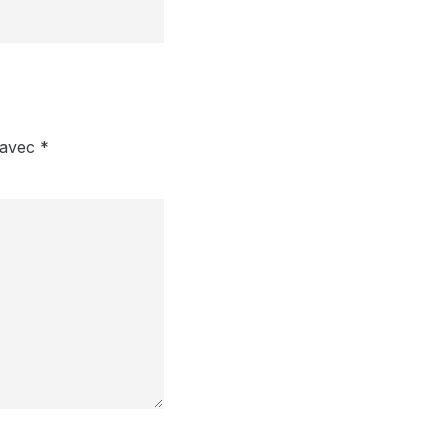
s avec
*