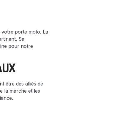
 votre porte moto. La
rtinent. Sa
aine pour notre
AUX
 être des alliés de
re la marche et les
iance.