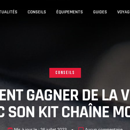
TUALITÉS
CONSEILS
ÉQUIPEMENTS
GUIDES
VOYAG
CONSEILS
NT GAGNER DE LA V
 SON KIT CHAÎNE M
Mis à jour le :
26 juillet 2023
Aucun commentaire