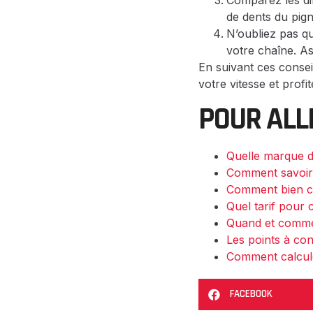
Comparez les dif
de dents du pign
N’oubliez pas qu
votre chaîne. As
En suivant ces consei
votre vitesse et prof
POUR ALL
Quelle marque de
Comment savoir s
Comment bien ch
Quel tarif pour 
Quand et commen
Les points à con
Comment calcule
FACEBOOK