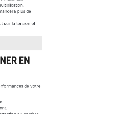
ltiplication,
emandera plus de
 sur la tension et
GNER EN
 performances de votre
e.
ent.