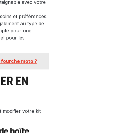
tteignable avec votre
esoins et préférences.
également au type de
dapté pour une
éal pour les
e fourche moto ?
NER EN
modifier votre kit
de boîte