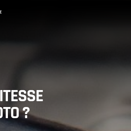
E
ITESSE
OTO ?