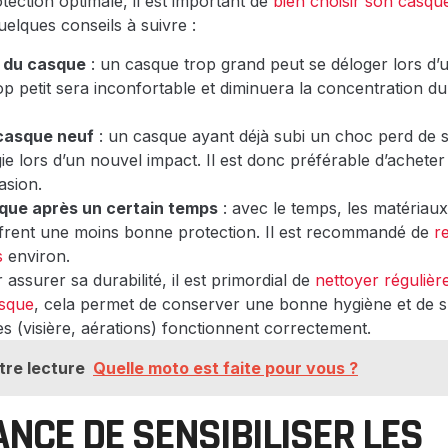
ection optimale, il est important de
bien choisir son casqu
uelques conseils à suivre :
le du casque
: un casque trop grand peut se déloger lors d’u
p petit sera inconfortable et diminuera la concentration 
casque neuf
: un casque ayant déjà subi un choc perd de s
ie lors d’un nouvel impact. Il est donc préférable d’achete
asion.
que après un certain temps
: avec le temps, les matériau
offrent une moins bonne protection. Il est recommandé de
r
s
environ.
assurer sa durabilité, il est primordial de
nettoyer régulière
asque
, cela permet de conserver une bonne hygiène et de s
ies (visière, aérations) fonctionnent correctement.
tre lecture
Quelle moto est faite pour vous ?
ANCE DE SENSIBILISER LES