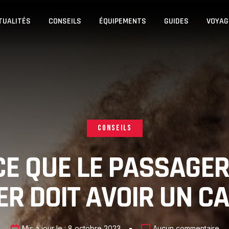
TUALITÉS
CONSEILS
ÉQUIPEMENTS
GUIDES
VOYAG
CONSEILS
CE QUE LE PASSAGER
R DOIT AVOIR UN C
Mis à jour le :
8 octobre 2023
Aucun commentaire