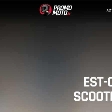
AC
EST-
SCOOTE