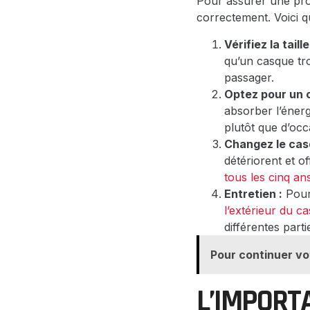
Pour assurer une prot
correctement. Voici q
Vérifiez la tail
qu’un casque tro
passager.
Optez pour un 
absorber l’énerg
plutôt que d’occ
Changez le cas
détériorent et 
tous les cinq an
Entretien :
Pour 
l’extérieur du c
différentes part
Pour continuer vo
L’IMPORT