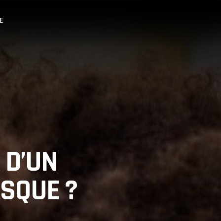
E
 D’UN
ASQUE ?