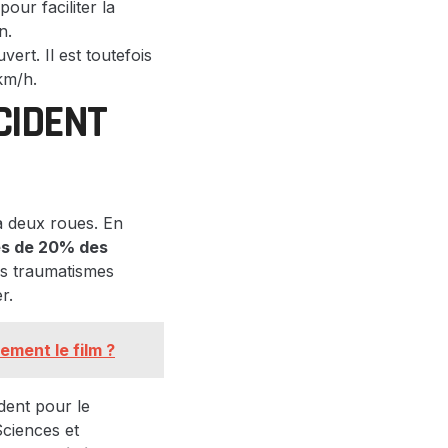
our faciliter la
n.
ert. Il est toutefois
km/h.
CIDENT
 à deux roues. En
ès de 20% des
les traumatismes
r.
ement le film ?
dent pour le
Sciences et