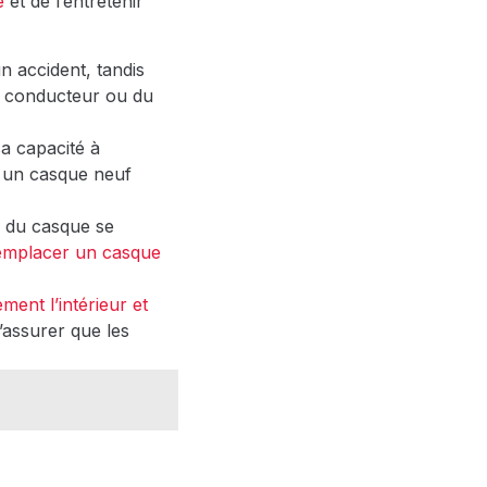
e
et de l’entretenir
n accident, tandis
du conducteur ou du
a capacité à
r un casque neuf
x du casque se
emplacer un casque
ment l’intérieur et
’assurer que les