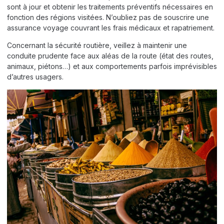
sont à jour et obtenir les traitements préventifs nécessaires en
fonction des régions visitées. N’oubliez pas de souscrire une
assurance voyage couvrant les frais médicaux et rapatriement.
Concernant la sécurité routière, veillez à maintenir une
conduite prudente face aux aléas de la route (état des routes,
animaux, piétons…) et aux comportements parfois imprévisibles
d’autres usagers.