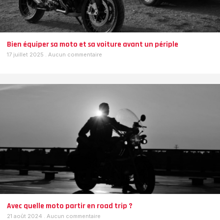
Bien équiper sa moto et sa voiture avant un périple
17 juillet 2025
Aucun commentaire
Avec quelle moto partir en road trip ?
21 août 2024
Aucun commentaire