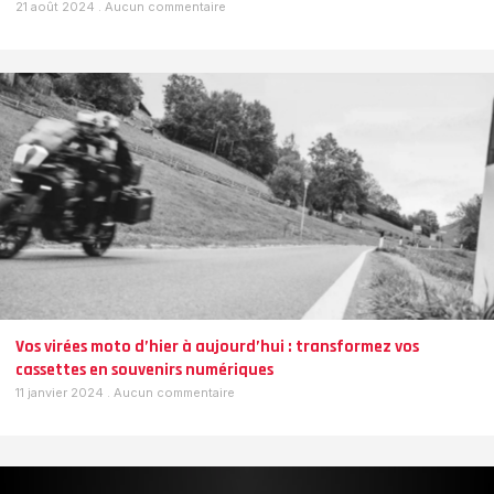
21 août 2024
Aucun commentaire
Vos virées moto d’hier à aujourd’hui : transformez vos
cassettes en souvenirs numériques
11 janvier 2024
Aucun commentaire