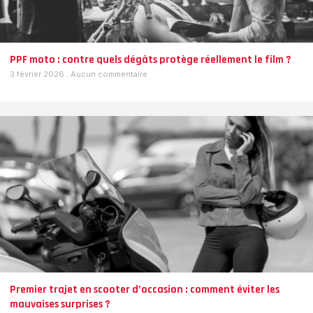
PPF moto : contre quels dégâts protège réellement le film ?
3 février 2026
Aucun commentaire
Premier trajet en scooter d’occasion : comment éviter les
mauvaises surprises ?