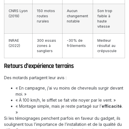
CNRS Lyon
150 motos
Aucun
Son trop
(2019)
routes
changement
faible à
rurales
notable
haute
vitesse
INRAE
300 essais
-30% de
Meilleur
(2022)
zones à
frôlements
résultat au
sangliers
crépuscule
Retours d’expérience terrains
Des motards partagent leur avis :
« En campagne, j’ai vu moins de chevreuils surgir devant
moi. »
« À 100 km/h, le sifflet se fait vite noyer par le vent. »
« Montage simple, mais je reste partagé sur l’
efficacité
.
»
Si les témoignages penchent parfois en faveur du gadget, ils
soulignent tous l’importance de l’installation et de la qualité du