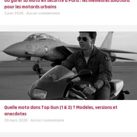
Où garer sa moto en sécurité à Paris : les meilleures solutions
pour les motards urbains
3 juin 2026
Aucun commentaire
Quelle moto dans Top Gun (1 & 2) ? Modèles, versions et
anecdotes
29 mars 2026
Aucun commentaire