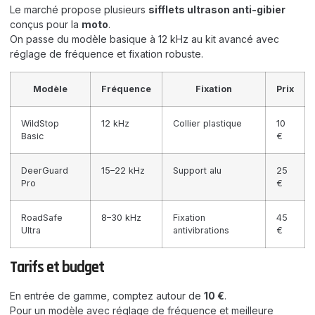
Le marché propose plusieurs
sifflets ultrason anti-gibier
conçus pour la
moto
.
On passe du modèle basique à 12 kHz au kit avancé avec
réglage de fréquence et fixation robuste.
Modèle
Fréquence
Fixation
Prix
WildStop
12 kHz
Collier plastique
10
Basic
€
DeerGuard
15–22 kHz
Support alu
25
Pro
€
RoadSafe
8–30 kHz
Fixation
45
Ultra
antivibrations
€
Tarifs et budget
En entrée de gamme, comptez autour de
10 €
.
Pour un modèle avec réglage de fréquence et meilleure