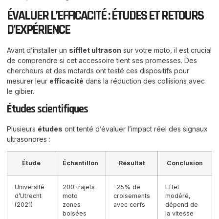
ÉVALUER L’EFFICACITÉ : ÉTUDES ET RETOURS
D’EXPÉRIENCE
Avant d’installer un
sifflet ultrason
sur votre moto, il est crucial
de comprendre si cet accessoire tient ses promesses. Des
chercheurs et des motards ont testé ces dispositifs pour
mesurer leur
efficacité
dans la réduction des collisions avec
le gibier.
Études scientifiques
Plusieurs
études
ont tenté d’évaluer l’impact réel des signaux
ultrasonores :
Étude
Échantillon
Résultat
Conclusion
Université
200 trajets
-25% de
Effet
d’Utrecht
moto
croisements
modéré,
(2021)
zones
avec cerfs
dépend de
boisées
la vitesse