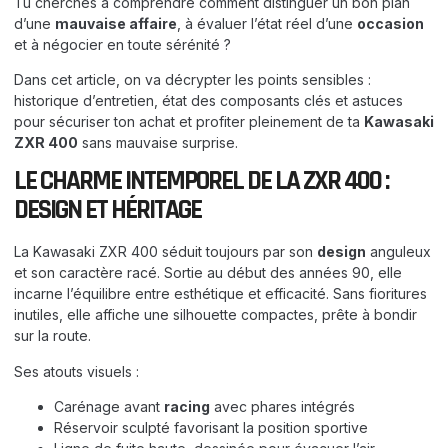
Tu cherches à comprendre comment distinguer un bon plan
d’une
mauvaise affaire
, à évaluer l’état réel d’une
occasion
et à négocier en toute sérénité ?
Dans cet article, on va décrypter les points sensibles :
historique d’entretien, état des composants clés et astuces
pour sécuriser ton achat et profiter pleinement de ta
Kawasaki
ZXR 400
sans mauvaise surprise.
LE CHARME INTEMPOREL DE LA ZXR 400 :
DESIGN ET HÉRITAGE
La Kawasaki ZXR 400 séduit toujours par son
design
anguleux
et son caractère racé. Sortie au début des années 90, elle
incarne l’équilibre entre esthétique et efficacité. Sans fioritures
inutiles, elle affiche une silhouette compactes, prête à bondir
sur la route.
Ses atouts visuels :
Carénage avant
racing
avec phares intégrés
Réservoir sculpté favorisant la position sportive