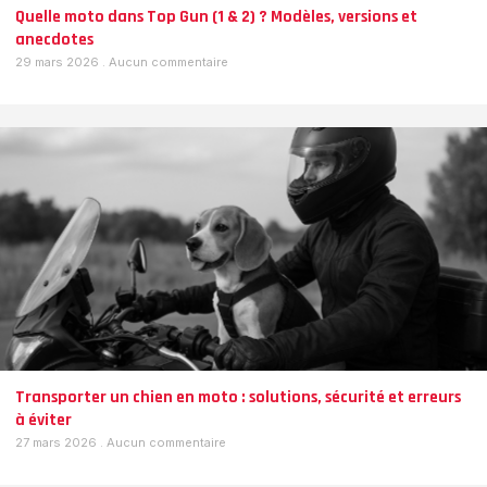
Quelle moto dans Top Gun (1 & 2) ? Modèles, versions et
anecdotes
29 mars 2026
Aucun commentaire
Transporter un chien en moto : solutions, sécurité et erreurs
à éviter
27 mars 2026
Aucun commentaire