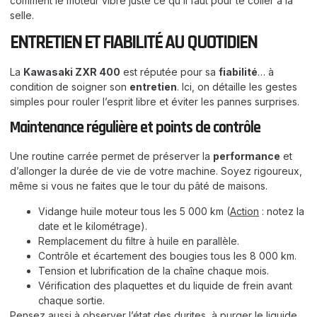
comment le moteur vibre juste ce qu’il faut pour te coller à la
selle.
ENTRETIEN ET FIABILITÉ AU QUOTIDIEN
La
Kawasaki ZXR 400
est réputée pour sa
fiabilité
… à
condition de soigner son
entretien
. Ici, on détaille les gestes
simples pour rouler l’esprit libre et éviter les pannes surprises.
Maintenance régulière et points de contrôle
Une routine carrée permet de préserver la
performance
et
d’allonger la durée de vie de votre machine. Soyez rigoureux,
même si vous ne faites que le tour du pâté de maisons.
Vidange huile moteur tous les 5 000 km (
Action
: notez la
date et le kilométrage).
Remplacement du filtre à huile en parallèle.
Contrôle et écartement des bougies tous les 8 000 km.
Tension et lubrification de la chaîne chaque mois.
Vérification des plaquettes et du liquide de frein avant
chaque sortie.
Pensez aussi à observer l’état des durites, à purger le liquide