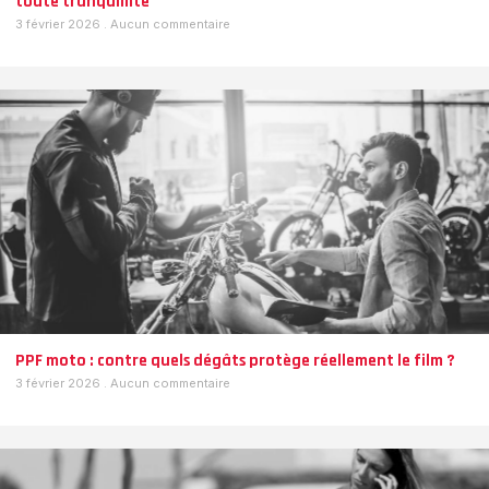
toute tranquillité
3 février 2026
Aucun commentaire
PPF moto : contre quels dégâts protège réellement le film ?
3 février 2026
Aucun commentaire