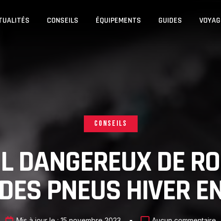
TUALITÉS
CONSEILS
ÉQUIPEMENTS
GUIDES
VOYAG
CONSEILS
IL DANGEREUX DE R
DES PNEUS HIVER EN
Mis à jour le :
15 novembre 2023
Aucun commentaire