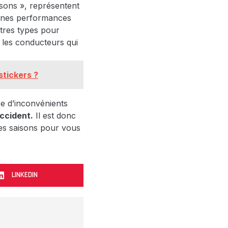
sons », représentent
onnes performances
utres types pour
r les conducteurs qui
stickers ?
re d’inconvénients
ccident.
Il est donc
tes saisons pour vous
LINKEDIN