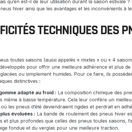
is qu’en est-il de leur utilisation durant la saison estivale
neus hiver ainsi que les avantages et les inconvénients à le
IFICITÉS TECHNIQUES DES 
us toutes saisons (aussi appelés « mixtes » ou « 4 saisons
développés pour offrir une meilleure adhérence et plus de
glacées ou simplement humides. Pour ce faire, ils possèden
iques distinctives
:
gomme adapté au froid :
La composition chimique des pne
es même à basse température. Cela leur confère un meilleur
 où les pneus d’été deviendraient rigides et perdrait en adh
plus évoluées :
La bande de roulement des pneus hiver est
 et plus profondes que celles des pneus toutes saisons, fa
neige fondue et du verglas pour une meilleure traction.