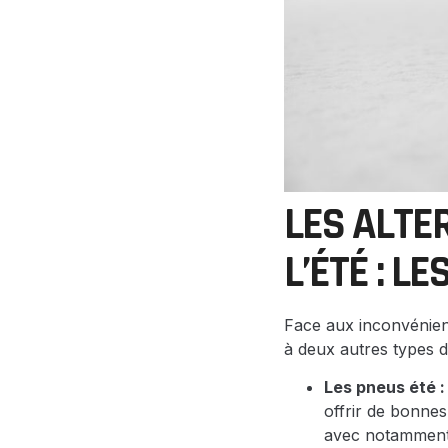
LES ALTE
L’ÉTÉ : L
Face aux inconvénient
à deux autres types 
Les pneus été :
offrir de bonne
avec notamment 