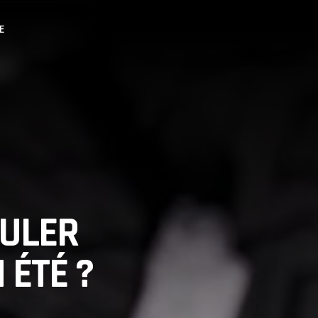
E
OULER
 ÉTÉ ?