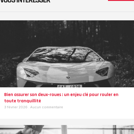
VOUS INTÉRESSER
Bien assurer son deux-roues : un enjeu clé pour rouler en
toute tranquillité
3 février 2026
Aucun commentaire