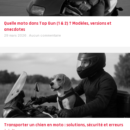
Quelle moto dans Top Gun (1 & 2) ? Modèles, versions et
anecdotes
29 mars 2026
Aucun commentaire
Transporter un chien en moto : solutions, sécurité et erreurs