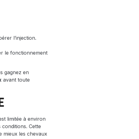
érer l’injection.
er le fonctionnement
us gagnez en
x
avant toute
E
 est limitée à environ
 conditions. Cette
ite mieux les chevaux