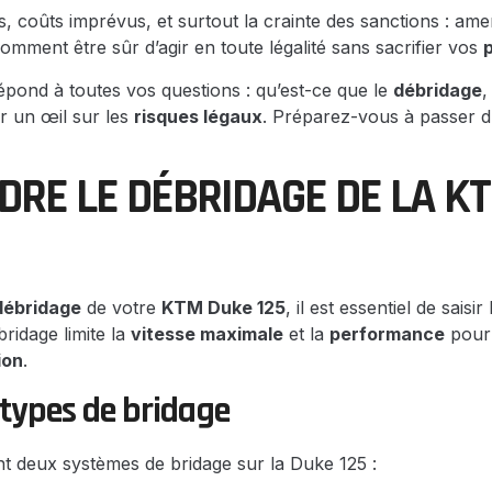
s, coûts imprévus, et surtout la crainte des sanctions : ame
Comment être sûr d’agir en toute légalité sans sacrifier vos
répond à toutes vos questions : qu’est-ce que le
débridage
,
r un œil sur les
risques légaux
. Préparez-vous à passer d
RE LE DÉBRIDAGE DE LA K
débridage
de votre
KTM Duke 125
, il est essentiel de sais
bridage limite la
vitesse maximale
et la
performance
pour
ion
.
 types de bridage
ent deux systèmes de bridage sur la Duke 125 :