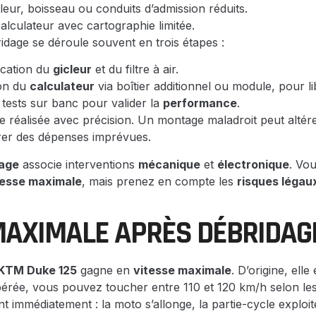
cleur, boisseau ou conduits d’admission réduits.
calculateur avec cartographie limitée.
dage se déroule souvent en trois étapes :
ication du
gicleur
et du filtre à air.
on du
calculateur
via boîtier additionnel ou module, pour lib
t tests sur banc pour valider la
performance
.
e réalisée avec précision. Un montage maladroit peut altér
rer des dépenses imprévues.
age
associe interventions
mécanique
et
électronique
. Vo
tesse maximale
, mais prenez en compte les
risques légau
MAXIMALE APRÈS DÉBRIDAG
KTM Duke 125
gagne en
vitesse maximale
. D’origine, elle
bérée, vous pouvez toucher entre 110 et 120 km/h selon les
nt immédiatement : la moto s’allonge, la partie-cycle explo