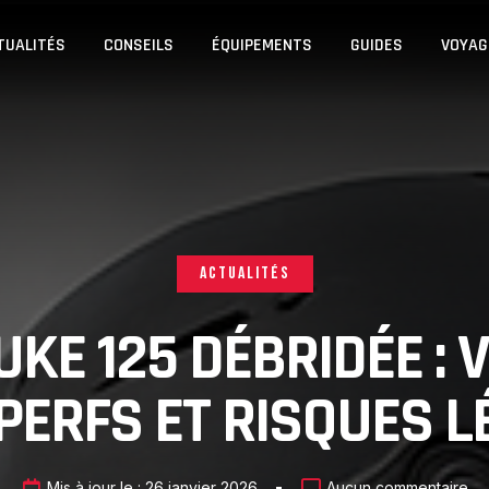
TUALITÉS
CONSEILS
ÉQUIPEMENTS
GUIDES
VOYAG
ACTUALITÉS
KE 125 DÉBRIDÉE : 
PERFS ET RISQUES 
Mis à jour le :
26 janvier 2026
Aucun commentaire