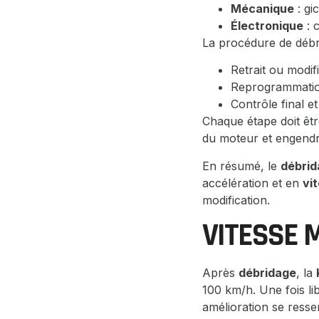
Mécanique
: gi
Électronique
: 
La procédure de débri
Retrait ou modif
Reprogrammati
Contrôle final e
Chaque étape doit êtr
du moteur et engend
En résumé, le
débrid
accélération et en
vi
modification.
VITESSE 
Après
débridage
, la
100 km/h. Une fois li
amélioration se resse