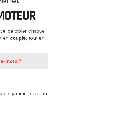
iel réel.
MOTEUR
ntiel de cibler chaque
t en
couple
, tout en
te-moto ?
ieu de gamme, bruit ou