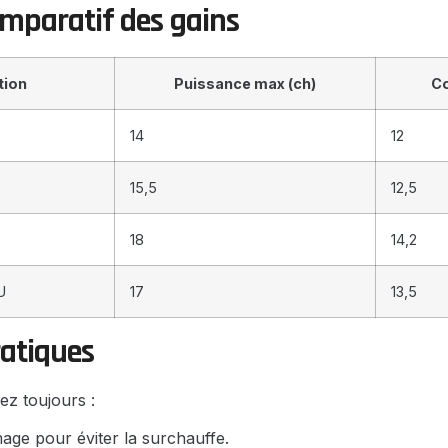
omparatif des gains
tion
Puissance max (ch)
Co
14
12
15,5
12,5
18
14,2
U
17
13,5
ratiques
ez toujours :
mage pour éviter la surchauffe.