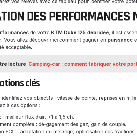
rez vos relevés avec ce tableau pour identifier votre potent
TION DES PERFORMANCES 
erformances
de votre
KTM Duke 125
débridée
, il est esse
 Vous allez découvrir ici comment gagner en
puissance
e
ité acceptable.
tre lecture
Camping-car : comment fabriquer votre por
cations clés
identifiez vos objectifs : vitesse de pointe, reprises en mil
ez à ces options :
t
: meilleur flux d’air, +1 à 1,5 ch.
ment complète : dé-gagement des gaz, gain de couple.
 ECU : adaptation du mélange, optimisation des tractions.