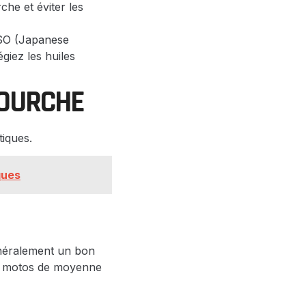
che et éviter les
ASO (Japanese
giez les huiles
FOURCHE
tiques.
ques
généralement un bon
des motos de moyenne