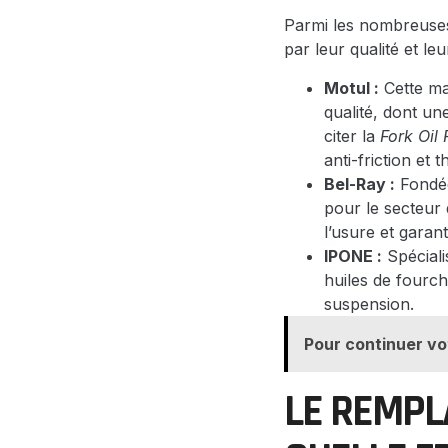
Parmi les nombreuses
par leur qualité et le
Motul :
Cette ma
qualité, dont u
citer la
Fork Oil
anti-friction et 
Bel-Ray :
Fondée
pour le secteur 
l’usure et garan
IPONE :
Spéciali
huiles de fourch
suspension.
Pour continuer vo
LE REMPLA