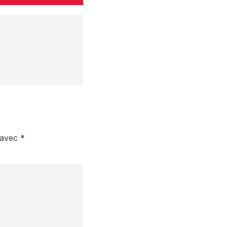
s avec
*