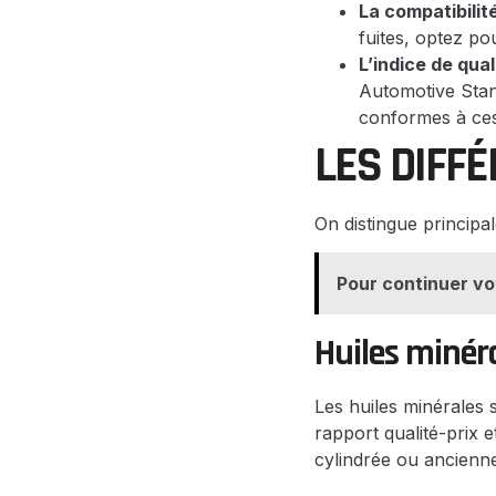
La compatibilité
fuites, optez po
L’indice de quali
Automotive Stand
conformes à ce
LES DIFF
On distingue principa
Pour continuer vo
Huiles minér
Les huiles minérales s
rapport qualité-prix 
cylindrée ou ancienne