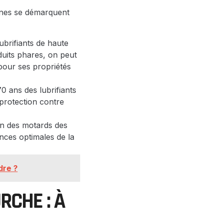
ines se démarquent
brifiants de haute
uits phares, on peut
pour ses propriétés
0 ans des lubrifiants
 protection contre
on des motards des
ances optimales de la
dre ?
RCHE : À