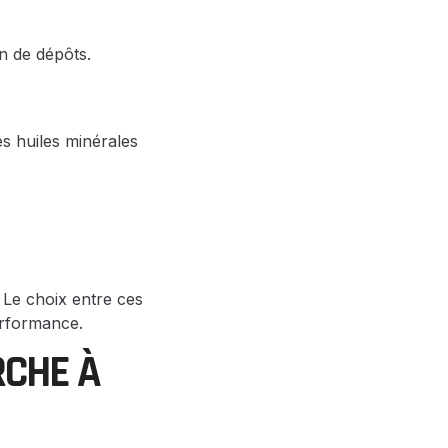
on de dépôts.
es huiles minérales
 Le choix entre ces
erformance.
RCHE À