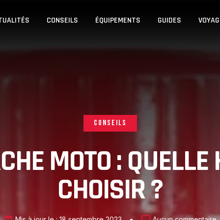
TUALITÉS
CONSEILS
ÉQUIPEMENTS
GUIDES
VOYAG
CONSEILS
CHE MOTO : QUELLE 
CHOISIR ?
Mis à jour le :
18 septembre 2023
Aucun commentaire