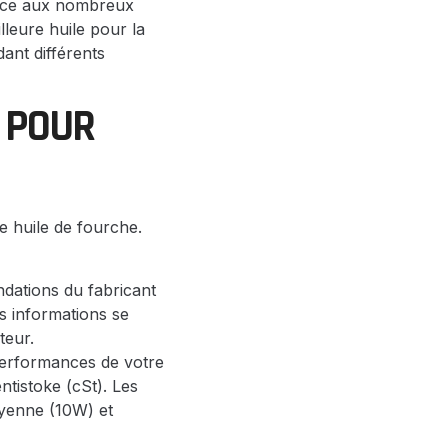
 face aux nombreux
lleure huile pour la
ant différents
 POUR
ne huile de fourche.
ations du fabricant
s informations se
teur.
 performances de votre
ntistoke (cSt). Les
oyenne (10W) et