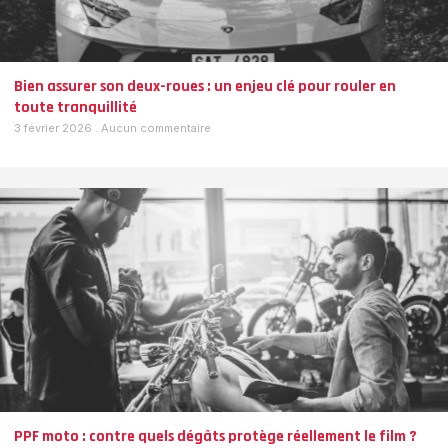
Bien assurer son deux-roues : un enjeu clé pour rouler en
toute tranquillité
3 février 2026
Aucun commentaire
PPF moto : contre quels dégâts protège réellement le film ?